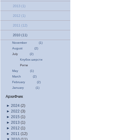
2013
(1)
2012
(1)
2011
(12)
2010
(11)
November
(1)
August
(2)
July
(2)
Клубок шерсти
Ритм
May
(1)
March
(2)
February
(2)
January
(1)
АрхиФчик
►
2024
(2)
►
2022
(3)
►
2015
(1)
►
2013
(1)
►
2012
(1)
►
2011
(12)
▼
2010
(11)