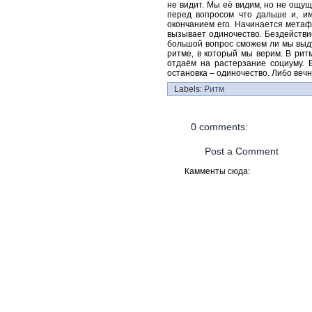
не видит. Мы её видим, но не ощу
перед вопросом что дальше и, им
окончанием его. Начинается метафи
вызывает одиночество. Бездействи
большой вопрос сможем ли мы выду
ритме, в который мы верим. В рит
отдаём на растерзание социуму. 
остановка – одиночество. Либо вечн
Labels:
Ритм
0 comments:
Post a Comment
Камменты сюда: