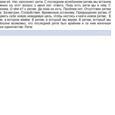
щаем её. Нас заполняет ритм. С последним колебанием ритма мы встанем
енно на этот вопрос у меня нет ответа. Пока есть ритм мы в нём. С
зика. О чём я? о ритме. Да пока он есть. Проблем нет. Отсутствие ритма
е. Безветрие. Спокойствие. Временную остановку. Прекращение ритма. И
мать себе новую невидимую цель, чтобы нестись к ней в новом ритме.
В
ме, в котором живём. В ритме, в который мы верим. В ритме, который мы
Вполне возможно, что последний ритм был крайним и за ним конечная
ое одиночество. Ритм.