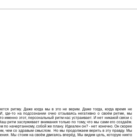
яется ритму. Даже когда мы в это не верим. Даже тогда, когда время не
 И, где-то на подсознании очно отзываясь негативно о своём ритме, мы
то именно этот, персональный ритм нас устраивает. И нет никакой связи с
аш ритм заслуживает внимания только по тому, что мы сами его создаём.
м по начертанному, собой же плану. Идеален он? - нет конечно. Он скорее
ом, чем со здравым смыслом.
Но мы продолжаем верить в эту правду. Мы
ения. Мы стоим на своём двигаясь вперёд. Мы видим цель, которую никто