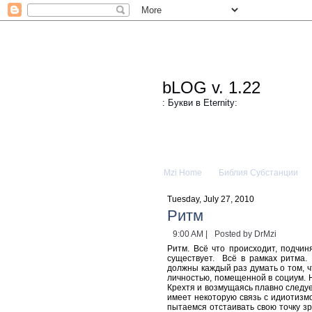
bLOG v. 1.22
: Букви в Eternity:
Mzi Home
Библия Субстанции
Tuesday, July 27, 2010
Ритм
9:00 AM |
Posted by DrMzi
Ритм. Всё что происходит, подчин
существует.
Всё в рамках ритма.
должны каждый раз думать о том, ч
личностью, помещенной в социум. Н
Крехтя и возмущаясь плавно следуе
имеет некоторую связь с идиотизм
пытаемся отстаивать свою точку зр