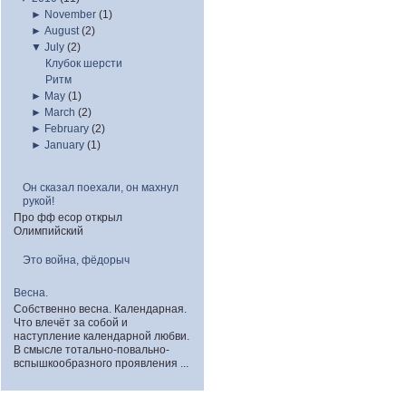
►
November
(1)
►
August
(2)
▼
July
(2)
Клубок шерсти
Ритм
►
May
(1)
►
March
(2)
►
February
(2)
►
January
(1)
Он сказал поехали, он махнул
рукой!
Про фф есор открыл
Олимпийский
Это война, фёдорыч
Весна.
Собственно весна. Календарная.
Что влечёт за собой и
наступление календарной любви.
В смысле тотально-повально-
вспышкообразного проявления ...